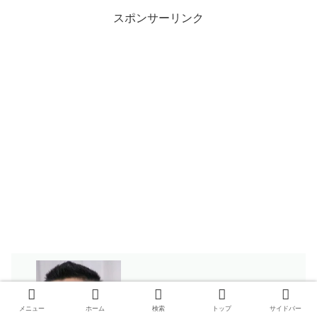
スポンサーリンク
本木雅弘の子供(息子と娘)の名前と長男と
メニュー
ホーム
検索
トップ
サイドバー
画像？バスケと身長とパリコレ？