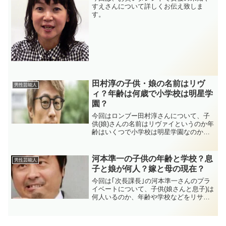
すえさんについて詳しくお伝え致しま
す。
田村淳の子供・娘の名前はリヴ
男性芸能人
ィ？年齢は何歳で小学校は明星学
園？
今回はロンブー田村淳さんについて、子
供(娘)さんの名前はリヴァイというのか年
齢はいくつで小学校は明星学園なのか？
調べてみました。また奥さんや馴れ初め
についても調べてみました。
河本準一の子供の年齢と学校？息
男性芸能人
子と娘が何人？嫁と母の現在？
今回は｢次長課長｣の河本準一さんのプラ
イベートについて、子供(娘さんと息子)は
何人いるのか、年齢や学校などをリサー
チしてみました！それ以外にも、嫁はい
ったい誰なのか、話題になった母親の現
在の様子などを調べてみました！