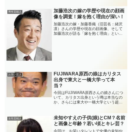
加藤浩次の嫁の学歴や現在の顔画
男性芸能人
像を調査！嫁を抱く理由が深い！
加藤浩次の嫁・加藤香織（旧芸名：緒沢
凛）さんの学歴や現在の顔画像、そして
加藤浩次が語る「嫁を抱く理由」という
夫婦円満の深いワケとは？ゲームがきっ
かけの馴れ初めから20年以上続く幸せな
結婚生活の秘密まで、加藤家の素顔をお
届けします。
FUJIWARA原西の娘はカリタス
お笑い芸人
出身で東大と一橋大学って本
当？
今回はFUJIWARA原西さんの娘さんにつ
いて、カリタス出身という噂は本当なの
か、さらには東大や一橋大学という超名
門大学に入学したという噂、さらには現
在の年齢は何歳なのかも調査しました！
未知やすえの子供(娘)とCM？名前
女性芸能人
と画像と年齢？若い頃とキレ芸？
今回は、お笑いタレントで女優の未知や