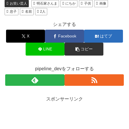
お笑い芸人
明石家さんま
にちか
子供
画像
息子
名前
2人
シェアする
X
Facebook
はてブ
LINE
コピー
pipeline_devをフォローする
スポンサーリンク