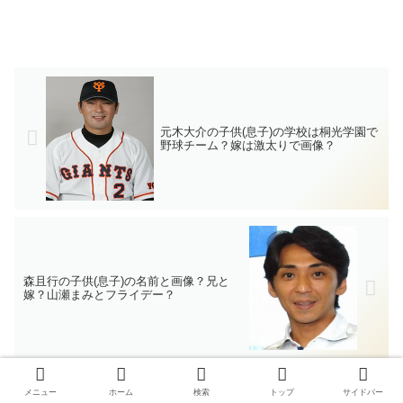
元木大介の子供(息子)の学校は桐光学園で
野球チーム？嫁は激太りで画像？
森且行の子供(息子)の名前と画像？兄と
嫁？山瀬まみとフライデー？
メニュー
ホーム
検索
トップ
サイドバー