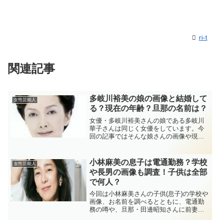
ri-t
関連記事
多岐川裕美の娘の画像と結婚して
女性芸能人
る？現在の年齢？旦那の名前は？
女優・多岐川裕美さんの娘である多岐川
華子さんは同じく女優をしています。今
回の記事ではそんな娘さんの画像や現在
の年齢、そして結婚したけどすぐに離婚
した旦那の名前についても色々とリサー
チしてみました！
小林麻美の息子は電通勤務？学校
女性芸能人
や長男の画像も調査！子供は全部
で何人？
今回は小林麻美さんの子供(息子)の学校や
画像、お名前を調べるとともに、電通勤
務の噂や、旦那・田邊昭知さんに前妻は
いるのか？離婚の噂の真相にもリサーチ