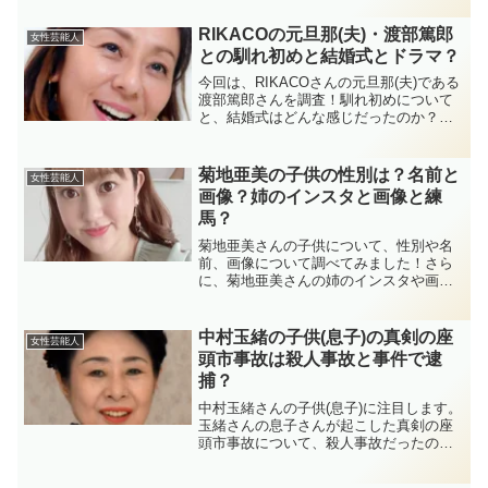
してみました！
RIKACOの元旦那(夫)・渡部篤郎
女性芸能人
との馴れ初めと結婚式とドラマ？
今回は、RIKACOさんの元旦那(夫)である
渡部篤郎さんを調査！馴れ初めについて
と、結婚式はどんな感じだったのか？ド
ラマについても紹介していきます。是非
ご覧ください。
菊地亜美の子供の性別は？名前と
女性芸能人
画像？姉のインスタと画像と練
馬？
菊地亜美さんの子供について、性別や名
前、画像について調べてみました！さら
に、菊地亜美さんの姉のインスタや画
像、練馬区との関係についてもまとめて
みました！
中村玉緒の子供(息子)の真剣の座
女性芸能人
頭市事故は殺人事故と事件で逮
捕？
中村玉緒さんの子供(息子)に注目します。
玉緒さんの息子さんが起こした真剣の座
頭市事故について、殺人事故だったのか
殺人事件で逮捕について検証。また、息
子さんの死因と絶縁理由にも迫ります！