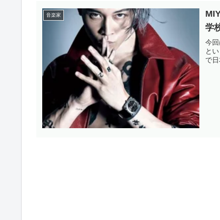
M
音楽家
学
今回
とい
で日