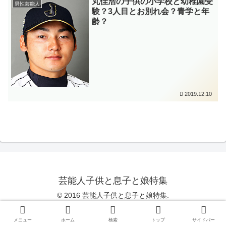
丸佳浩の子供の小学校と幼稚園受
男性芸能人
験？3人目とお別れ会？青学と年
齢？
2019.12.10
芸能人子供と息子と娘特集
© 2016 芸能人子供と息子と娘特集.
Copy Protected by
Chetan
's
WP-Copyprotect
.
メニュー
ホーム
検索
トップ
サイドバー