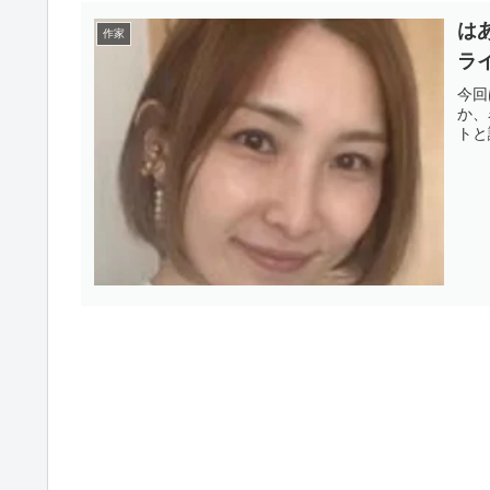
は
作家
ラ
今回
か、
トと