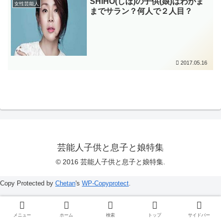
SHIHO(しほ)の子供(娘)はわがま
女性芸能人
までサラン？何人で２人目？
2017.05.16
芸能人子供と息子と娘特集
© 2016 芸能人子供と息子と娘特集.
Copy Protected by
Chetan
's
WP-Copyprotect
.
メニュー
ホーム
検索
トップ
サイドバー