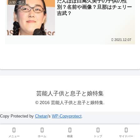
たんぽぽ白鳥久美子の子供の性
お笑い芸人
別？名前や画像？旦那はチェリー
吉武？
2021.12.07
芸能人子供と息子と娘特集
© 2016 芸能人子供と息子と娘特集.
Copy Protected by
Chetan
's
WP-Copyprotect
.
メニュー
ホーム
検索
トップ
サイドバー