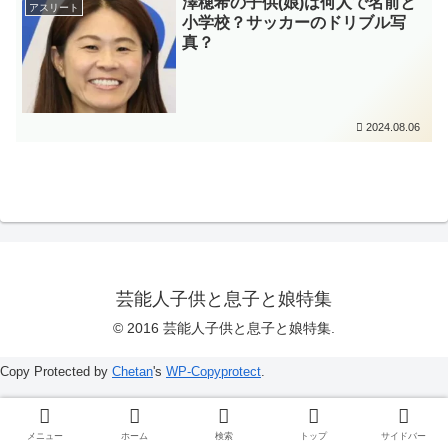
澤穂希の子供(娘)は何人で名前と
アスリート
小学校？サッカーのドリブル写
真？
2024.08.06
芸能人子供と息子と娘特集
© 2016 芸能人子供と息子と娘特集.
Copy Protected by
Chetan
's
WP-Copyprotect
.
メニュー
ホーム
検索
トップ
サイドバー