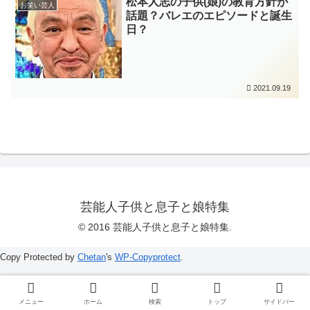
松本人志の子供(娘)の教育方針が
お笑い芸人
話題？バレエのエピソードと誕生
日？
2021.09.19
芸能人子供と息子と娘特集
© 2016 芸能人子供と息子と娘特集.
Copy Protected by
Chetan
's
WP-Copyprotect
.
メニュー
ホーム
検索
トップ
サイドバー