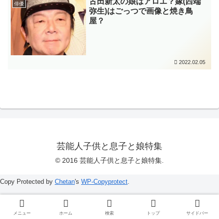
古田新太の娘はアロエ？嫁(西端
俳優
弥生)はごっつで画像と焼き鳥
屋？
2022.02.05
芸能人子供と息子と娘特集
© 2016 芸能人子供と息子と娘特集.
Copy Protected by
Chetan
's
WP-Copyprotect
.
メニュー
ホーム
検索
トップ
サイドバー