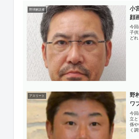
小
野球解説者
顔
今回
子供
どれ
野
アスリート
ワ
今回
立と
係や
く調