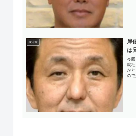
岸
政治家
は
今回
就社
かと
ので