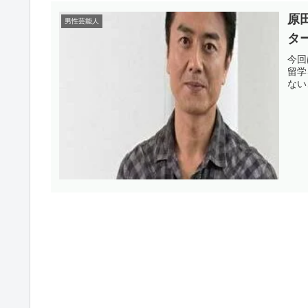
原
男性芸能人
タ
今回
留学
ない