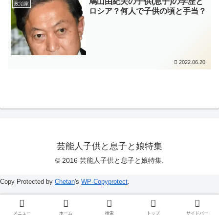
鳩山由紀夫の子供(息子)の学歴と
政治家
ロシア？何人で子供の頃と手当？
2022.06.20
芸能人子供と息子と娘特集
© 2016 芸能人子供と息子と娘特集.
Copy Protected by
Chetan
's
WP-Copyprotect
.
メニュー
ホーム
検索
トップ
サイドバー