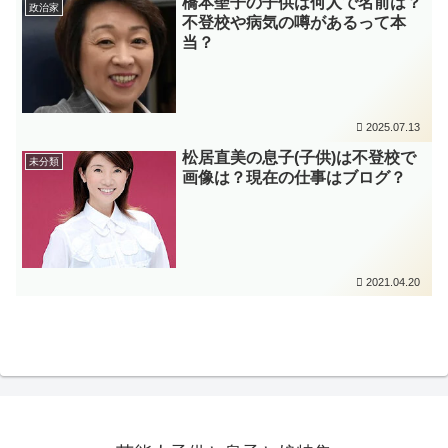
橋本聖子の子供は何人で名前は？
政治家
不登校や病気の噂があるって本
当？
2025.07.13
松居直美の息子(子供)は不登校で
未分類
画像は？現在の仕事はブログ？
2021.04.20