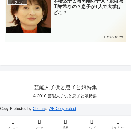
木場弘子と与田剛の子供・娘は与
アナウンサー
田祐希なの？息子が1人で大学は
どこ？
2025.06.23
芸能人子供と息子と娘特集
© 2016 芸能人子供と息子と娘特集.
Copy Protected by
Chetan
's
WP-Copyprotect
.
メニュー
ホーム
検索
トップ
サイドバー