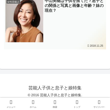
中山美穂は子供を捨てた？息子と
女性芸能人
の関係と写真と画像と年齢？妹の
現在？
2018.11.25
芸能人子供と息子と娘特集
© 2016 芸能人子供と息子と娘特集.
Copy Protected by
Chetan
's
WP-Copyprotect
.
メニュー
ホーム
検索
トップ
サイドバー