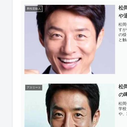
松
男性芸能人
や
松岡
すが
の様
と触
松
アスリート
の
松岡
学校
や、