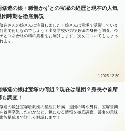
岡修造の娘・稀惺かずとの宝塚の経歴と現在の人気
退団時期を徹底解説
修造さんの娘さんに注目しました！娘さんは宝塚で活躍していま
何期で何組なのでしょう？出身学校や男役必須の身長も調査。今
子とコネ合格の噂の真相をお届けします。次女についてもちょっ
れます。
2025.12.30
岡修造の娘は宝塚の何組？現在は退団？身長や首席
噂も調査！
修造の娘は宝塚歌劇団の星組に所属！退団の噂や身長、宝塚音楽
を首席卒業したのかなど、気になる情報を徹底調査。芸名の意味
家族構成まで詳しく解説します！