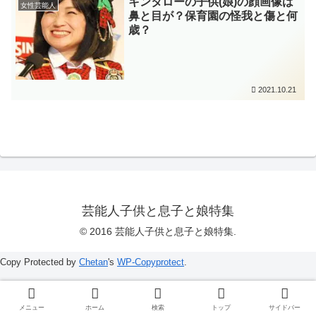
キンタローの子供(娘)の顔画像は
女性芸能人
鼻と目が？保育園の怪我と傷と何
歳？
2021.10.21
芸能人子供と息子と娘特集
© 2016 芸能人子供と息子と娘特集.
Copy Protected by
Chetan
's
WP-Copyprotect
.
メニュー
ホーム
検索
トップ
サイドバー