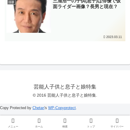
三浦浩一の子供(息子)は俳優で仮
俳優
面ライダー画像？長男と現在？
2023.03.11
芸能人子供と息子と娘特集
© 2016 芸能人子供と息子と娘特集.
Copy Protected by
Chetan
's
WP-Copyprotect
.
メニュー
ホーム
検索
トップ
サイドバー