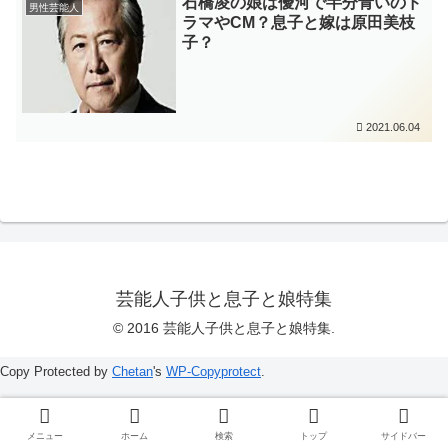
石橋凌の娘は優河で半分青いのド
男性芸能人
ラマやCM？息子と嫁は原田美枝
子？
2021.06.04
芸能人子供と息子と娘特集
© 2016 芸能人子供と息子と娘特集.
Copy Protected by
Chetan
's
WP-Copyprotect
.
メニュー
ホーム
検索
トップ
サイドバー