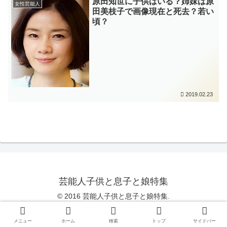
原田知世に子供はいる？姉妹は原
女性芸能人
田美枝子で画像現在と死去？若い
頃？
2019.02.23
芸能人子供と息子と娘特集
© 2016 芸能人子供と息子と娘特集.
Copy Protected by
Chetan
's
WP-Copyprotect
.
メニュー
ホーム
検索
トップ
サイドバー