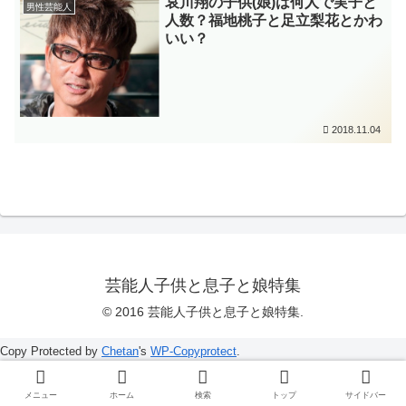
哀川翔の子供(娘)は何人で実子と
男性芸能人
人数？福地桃子と足立梨花とかわ
いい？
2018.11.04
芸能人子供と息子と娘特集
© 2016 芸能人子供と息子と娘特集.
Copy Protected by
Chetan
's
WP-Copyprotect
.
メニュー
ホーム
検索
トップ
サイドバー