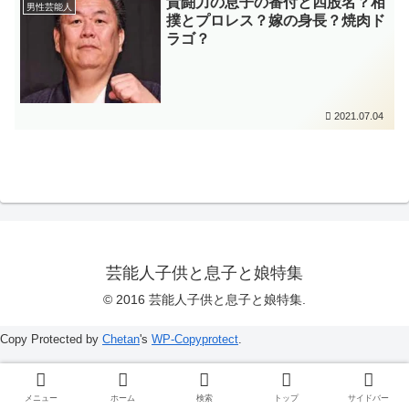
貴闘力の息子の番付と四股名？相
男性芸能人
撲とプロレス？嫁の身長？焼肉ド
ラゴ？
2021.07.04
芸能人子供と息子と娘特集
© 2016 芸能人子供と息子と娘特集.
Copy Protected by
Chetan
's
WP-Copyprotect
.
メニュー
ホーム
検索
トップ
サイドバー