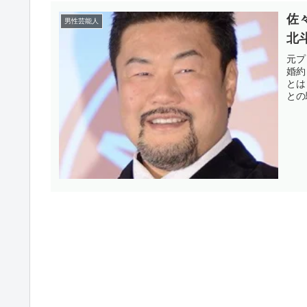
佐
男性芸能人
北
元プ
婚約
とは
との