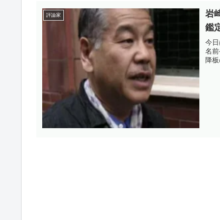
岩
評論家
鑑
今日
名前
降板