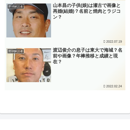
山本昌の子供(娘)は瀬古で画像と
野球解説者
再婚(結婚)？名前と焼肉とラジコ
ン？
2022.07.19
渡辺俊介の息子は東大で海城？名
野球解説者
前や画像？年棒推移と成績と現
在？
2022.02.24