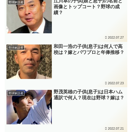
江川卓の子供(娘と息子)の名前と
野球解説者
画像とトップコート？野球の成
績？
2022.07.27
和田一浩の子供(息子)は何人で高
野球解説者
校は？嫁とパワプロと年俸推移？
2022.07.23
野茂英雄の子供(息子)は日本ハム
野球解説者
通訳で何人？現在は野球？嫁は？
2022.07.21