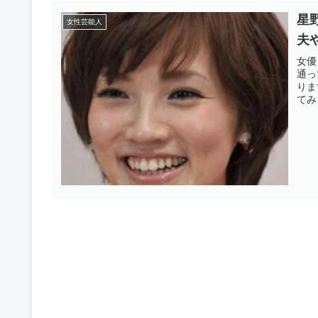
星
女性芸能人
夫
女優
通っ
りま
てみ