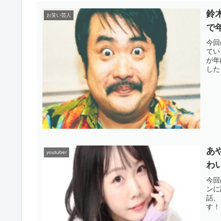
鈴
お笑い芸人
で
今回
てい
が年
した
あ
youtuber
わ
今回
ンに
話、
す！