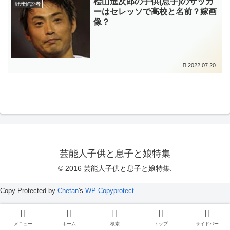
桧山進次郎の子供(息子)のサッカ
野球解説者
ーはセレッソで高校と名前？嫁画
像？
2022.07.20
芸能人子供と息子と娘特集
© 2016 芸能人子供と息子と娘特集.
Copy Protected by
Chetan
's
WP-Copyprotect
.
メニュー
ホーム
検索
トップ
サイドバー