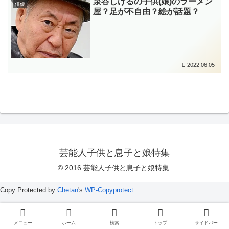
泉谷しげるの子供(娘)のラーメン
俳優
屋？足が不自由？絵が話題？
2022.06.05
芸能人子供と息子と娘特集
© 2016 芸能人子供と息子と娘特集.
Copy Protected by
Chetan
's
WP-Copyprotect
.
メニュー
ホーム
検索
トップ
サイドバー