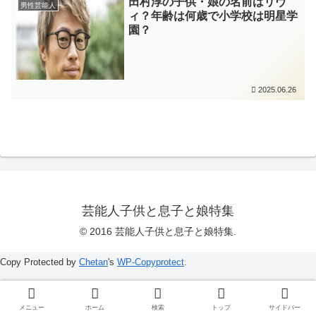
田村淳の子供・娘の名前はリヴ
男性芸能人
ィ？年齢は何歳で小学校は明星学
園？
2025.06.26
芸能人子供と息子と娘特集
© 2016 芸能人子供と息子と娘特集.
Copy Protected by
Chetan
's
WP-Copyprotect
.
メニュー
ホーム
検索
トップ
サイドバー