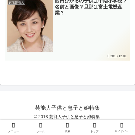
西田ひかるの子供は甲南小学校？
女性芸能人
名前と画像？旦那は富士電機産
業？
2018.12.01
芸能人子供と息子と娘特集
© 2016 芸能人子供と息子と娘特集.
Copy Protected by
Chetan
's
WP-Copyprotect
.
メニュー
ホーム
検索
トップ
サイドバー