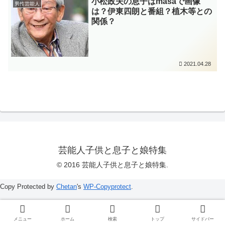
小松政夫の息子はmasaで画像
男性芸能人
は？伊東四朗と番組？植木等との
関係？
2021.04.28
芸能人子供と息子と娘特集
© 2016 芸能人子供と息子と娘特集.
Copy Protected by
Chetan
's
WP-Copyprotect
.
メニュー
ホーム
検索
トップ
サイドバー