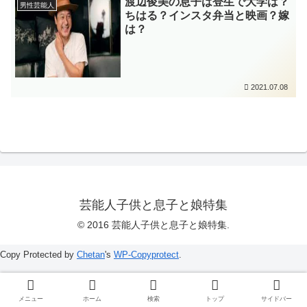
渡辺俊美の息子は登生で大学は？
男性芸能人
ちはる？インスタ弁当と映画？嫁
は？
2021.07.08
芸能人子供と息子と娘特集
© 2016 芸能人子供と息子と娘特集.
Copy Protected by
Chetan
's
WP-Copyprotect
.
メニュー
ホーム
検索
トップ
サイドバー