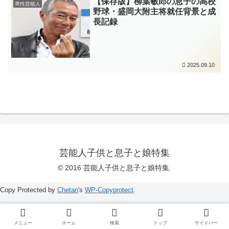
【保存版】柳葉敏郎の息子の高校
男性芸能人
野球・盛岡大附主将就任背景と成
長記録
2025.09.10
芸能人子供と息子と娘特集
© 2016 芸能人子供と息子と娘特集.
Copy Protected by
Chetan
's
WP-Copyprotect
.
メニュー
ホーム
検索
トップ
サイドバー