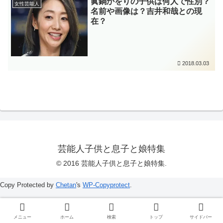
眞鍋かをりの子供は何人で性別？
女性芸能人
名前や画像は？吉井和哉との現
在？
2018.03.03
芸能人子供と息子と娘特集
© 2016 芸能人子供と息子と娘特集.
Copy Protected by
Chetan
's
WP-Copyprotect
.
メニュー
ホーム
検索
トップ
サイドバー