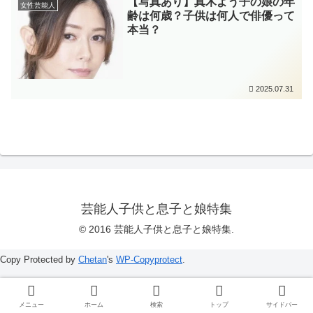
【写真あり】真木よう子の娘の年
女性芸能人
齢は何歳？子供は何人で俳優って
本当？
2025.07.31
芸能人子供と息子と娘特集
© 2016 芸能人子供と息子と娘特集.
Copy Protected by
Chetan
's
WP-Copyprotect
.
メニュー
ホーム
検索
トップ
サイドバー