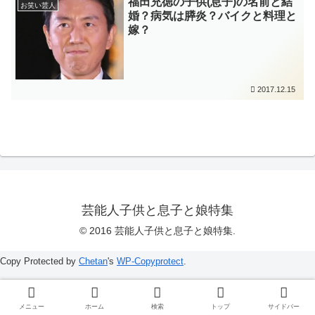
福田充徳の子供(息子)の名前と結
お笑い芸人
婚？病気は膵炎？バイクと料理と
嫁？
2017.12.15
芸能人子供と息子と娘特集
© 2016 芸能人子供と息子と娘特集.
Copy Protected by
Chetan
's
WP-Copyprotect
.
メニュー
ホーム
検索
トップ
サイドバー