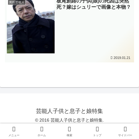
板尾創路の子供(娘)の死因は突然
男性芸能人
死？嫁はシュリーで画像と本物？
2019.01.21
芸能人子供と息子と娘特集
© 2016 芸能人子供と息子と娘特集.
Copy Protected by
Chetan
's
WP-Copyprotect
.
メニュー
ホーム
検索
トップ
サイドバー