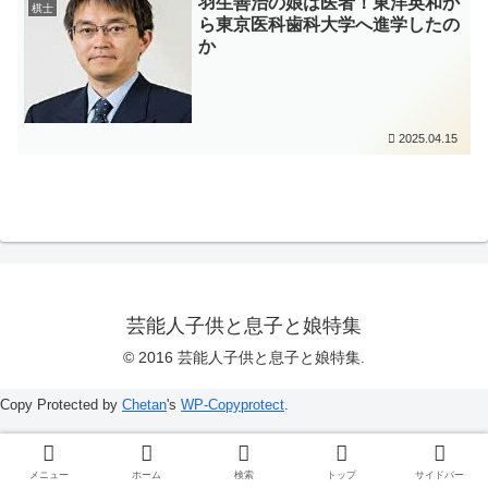
羽生善治の娘は医者！東洋英和か
棋士
ら東京医科歯科大学へ進学したの
か
2025.04.15
芸能人子供と息子と娘特集
© 2016 芸能人子供と息子と娘特集.
Copy Protected by
Chetan
's
WP-Copyprotect
.
メニュー
ホーム
検索
トップ
サイドバー