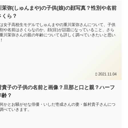
川茉弥(しゅんまや)の子供(娘)の顔写真？性別や名前
さくら？
は女子高校生モデルでしゅんまやの重川茉弥さんについて、子供
別や名前はさくらなのか、顔(目)が話題になっていること、さら
重川茉弥さんの親の年齢についても詳しく調べていきたいと思い
！
2021.11.04
村貴子の子供の名前と画像？旦那と口と親？ハーフ
年齢？
何かとお騒がせな俳優・いしだ壱成さんの妻・飯村貴子さんにつ
調べていきます。