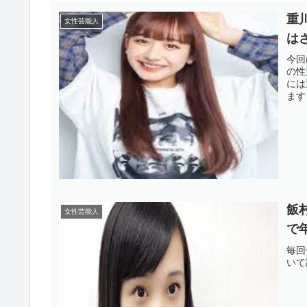
重
女性芸能人
は
今回
の性
には
ます
飯
女性芸能人
で
毎回
いて