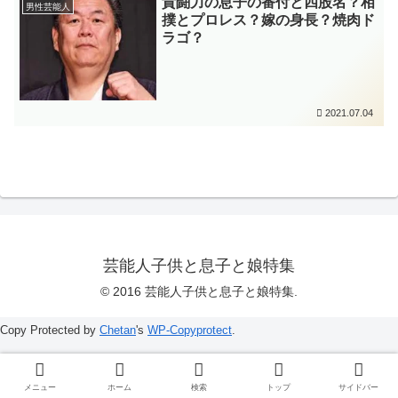
貴闘力の息子の番付と四股名？相
男性芸能人
撲とプロレス？嫁の身長？焼肉ド
ラゴ？
2021.07.04
芸能人子供と息子と娘特集
© 2016 芸能人子供と息子と娘特集.
Copy Protected by
Chetan
's
WP-Copyprotect
.
メニュー
ホーム
検索
トップ
サイドバー