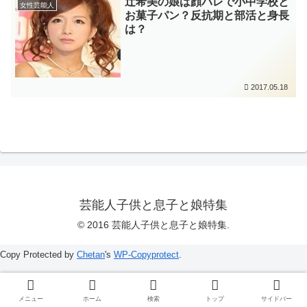
辻希美の娘は顔バレで小中学校と
女性芸能人
お菓子パン？反抗期と部活と身長
は？
2017.05.18
芸能人子供と息子と娘特集
© 2016 芸能人子供と息子と娘特集.
Copy Protected by
Chetan
's
WP-Copyprotect
.
メニュー
ホーム
検索
トップ
サイドバー