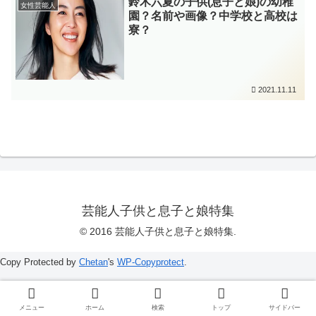
鈴木六夏の子供(息子と娘)の幼稚
女性芸能人
園？名前や画像？中学校と高校は
寮？
2021.11.11
芸能人子供と息子と娘特集
© 2016 芸能人子供と息子と娘特集.
Copy Protected by
Chetan
's
WP-Copyprotect
.
メニュー
ホーム
検索
トップ
サイドバー