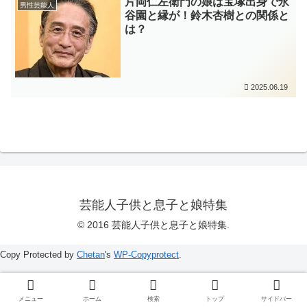
片岡仁左衛門の娘は宝塚出身で永
男性芸能人
谷園と縁が！鈴木杏樹との関係と
は？
2025.06.19
芸能人子供と息子と娘特集
© 2016 芸能人子供と息子と娘特集.
Copy Protected by
Chetan
's
WP-Copyprotect
.
メニュー
ホーム
検索
トップ
サイドバー