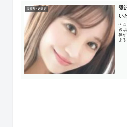
愛
実業家・起業家
い
今回
親は
鼻が
まる