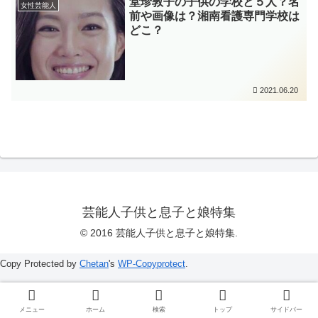
堂珍敦子の子供の学校と５人？名
女性芸能人
前や画像は？湘南看護専門学校は
どこ？
2021.06.20
芸能人子供と息子と娘特集
© 2016 芸能人子供と息子と娘特集.
Copy Protected by
Chetan
's
WP-Copyprotect
.
メニュー
ホーム
検索
トップ
サイドバー