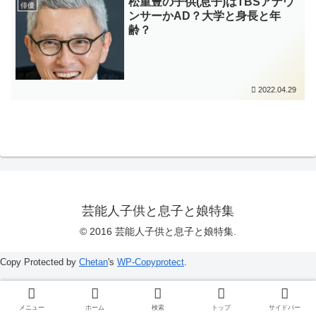
松重豊の子供(息子)はTBSアナウ
俳優
ンサーかAD？大学と身長と年
齢？
2022.04.29
芸能人子供と息子と娘特集
© 2016 芸能人子供と息子と娘特集.
Copy Protected by
Chetan
's
WP-Copyprotect
.
メニュー
ホーム
検索
トップ
サイドバー