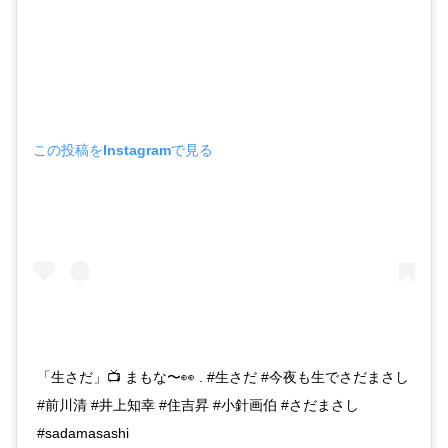
この投稿をInstagramで見る
「生さだ」📺 まもな〜👀 . #生さだ #今夜も生でさだまさし
#前川清 #井上知幸 #住吉昇 #小針画伯 #さだまさし
#sadamasashi