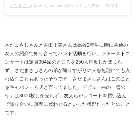
さだまさし
(@sada_masashi)がシェアした投稿 –
2020年 8月月25日午前4時20分PDT
さだまさしさんと吉田正美さんは高校2年生に時に共通の
友人の紹介で知り合ってバンド活動を行い、ファーストコ
ンサートは定員304席のところを250人程度しか集まら
ず、さだまさしさんの弟が通りすがりの人を無理にでも入
れ込むこともあったそうです。さだまさしさんはこのこと
をキャバレー方式と言ってました。デビュー曲の「雪の
朝」は8000枚しか売れず、友人らがレコードを買い込ん
で知り合いに無理に買わせるといった状況だったとのこと
です。