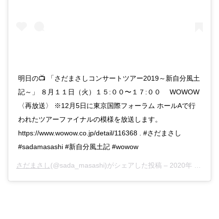
明日の📺 「さだまさしコンサートツアー2019～新自分風土
記～」 ８月１１日（火）１５:００〜１７:００ WOWOW
〈再放送〉 ※12月5日に東京国際フォーラム ホールAで行
われたツアーファイナルの模様を放送します。
https://www.wowow.co.jp/detail/116368 . #さだまさし
#sadamasashi #新自分風土記 #wowow
さだまさし
(@sada_masashi)がシェアした投稿 –
2020年 8月月9日午後10時36分PDT