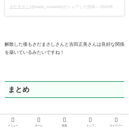
さだまさし
(@sada_masashi)がシェアした投稿 –
2020年 8月月22日午前7時36分PDT
解散した後もさだまさしさんと吉田正美さんは良好な関係
を築いているみたいですね！
まとめ
メニュー
ホーム
検索
トップ
サイドバー