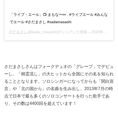
「ライブ・エール」📺 まもな〜👀 . #ライブエール #みんな
でエール #さだまさし #sadamasashi
さだまさし
(@sada_masashi)がシェアした投稿 –
2020年 8月月8日午前3時13分PDT
さだまさしさんはフォークデュオの「グレープ」でデビュ
ーし、「精霊流し」の大ヒットから全国にその名を知られ
ることとなります。ソロシンガーになってからも「関白宣
言」や「北の国から」の名曲を生み出し、2013年7月の時
点で日本で最も多くのソロコンサートを行った歌手であ
り、その数は4400回を超えています！