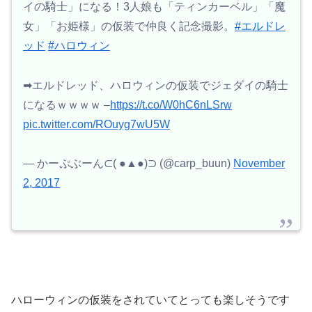
イの騎士」になる！3人娘も「ティンカーベル」「魔
女」「お姫様」の仮装で仲良く記念撮影。
#エルドレ
ッド
#ハロウィン
➡エルドレッド、ハロウィンの仮装でジェダイの騎士
になるｗｗｗｗ –
https://t.co/W0hC6nLSrw
pic.twitter.com/ROuyg7wU5W
— かーぷぶーん⊂( ●▲●)⊃ (@carp_buun)
November
2, 2017
ハローウィンの仮装をされていてとっても楽しそうです